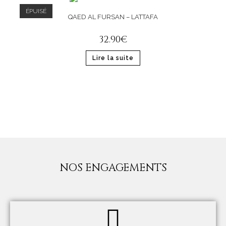
ÉPUISÉ
QAED AL FURSAN – LATTAFA
32
.
90
€
Lire la suite
NOS ENGAGEMENTS