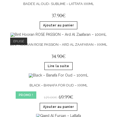
100
BADE’E AL OUD- SUBLIME – LATTAFA
ML
37
.
90
€
Ajouter au panier
ÉPUISÉ
100
BINT HOORAN ROSE PASSION – ARD AL ZAAFARAN –
ML
34
.
90
€
Lire la suite
100
BLACK – BANAFA FOR OUD –
ML
PROMO !
69
.
99
€
129
.
00
€
Ajouter au panier