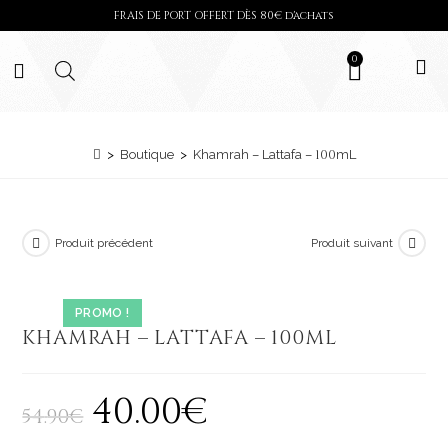
FRAIS DE PORT OFFERT DÈS
80
€ d'achats
0
100
>
Boutique
>
Khamrah – Lattafa –
mL
Produit précédent
Produit suivant
Ajouter à la liste de souhaits
PROMO !
KHAMRAH – LATTAFA –
100
ML
40
.
00
€
54
.
90
€