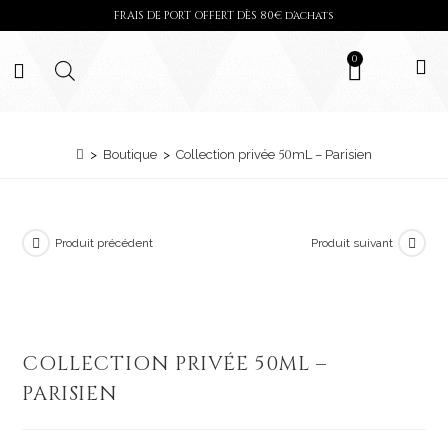
FRAIS DE PORT OFFERT DÈS
80
€ d'achats
0
50
>
Boutique
>
Collection privée
mL – Parisien
Produit précédent
Produit suivant
Ajouter à la liste de souhaits
COLLECTION PRIVÉE
50
ML –
PARISIEN