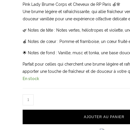
Pink Lady Brume Corps et Cheveux de RP Paris 🍏🌸
Une brume légère et rafraîchissante, qui allie fraîcheur ve
douceur vanillée pour une expérience olfactive délicate e
🌿 Notes de tête : Notes vertes, héliotropes et violette, un
🍎 Notes de cœur : Pomme et framboise, un cœur fruité
🌟 Notes de fond : Vanille, musc et tonka, une base douc
Parfait pour celles qui cherchent une brume légère et rafr
apporter une touche de fraîcheur et de douceur à votre q
En stock
quantité
de
Brumes
AJOUTER AU PANIER
RP
Paris