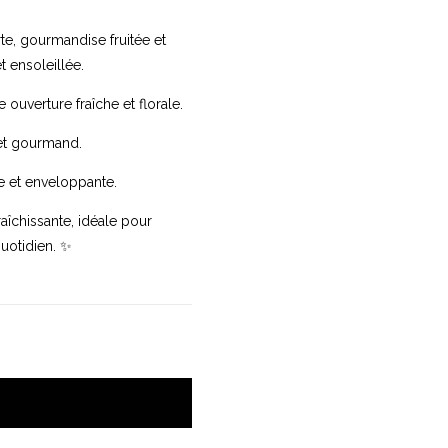
rte, gourmandise fruitée et
t ensoleillée.
e ouverture fraîche et florale.
 et gourmand.
e et enveloppante.
aîchissante, idéale pour
uotidien. ✨