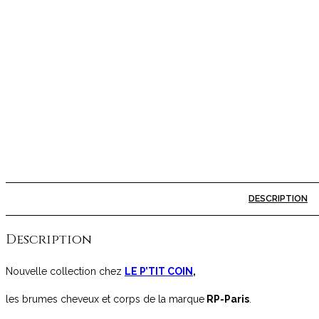
Ajouter à la liste de souhaits
Ajouter à la liste de souhaits
DESCRIPTION
Description
Nouvelle collection chez
LE P’TIT COIN
,
les brumes cheveux et corps de la marque
RP-Paris
.