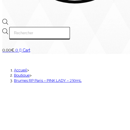
Recherche
de
produits
0
00
0
.
€
Cart
Accueil
>
Boutique
>
250
Brumes RP Paris – PINK LADY –
mL