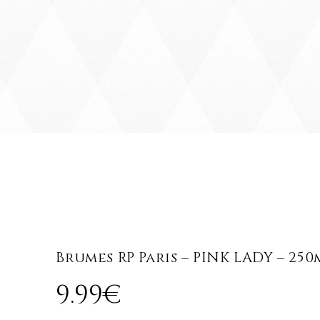
Brumes RP Paris – PINK LADY –
250
9
.
99
€