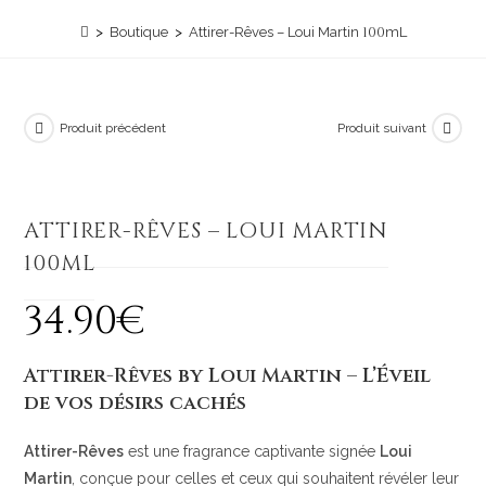
100
>
Boutique
>
Attirer-Rêves – Loui Martin
mL
Produit précédent
Produit suivant
Ajouter à la liste de souhaits
ATTIRER-RÊVES – LOUI MARTIN
100
ML
34
.
90
€
Attirer-Rêves by Loui Martin – L’Éveil
de vos désirs cachés
Attirer-Rêves
est une fragrance captivante signée
Loui
Martin
, conçue pour celles et ceux qui souhaitent révéler leur