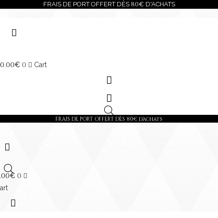
80
FRAIS DE PORT OFFERT DÈS
€ D'ACHATS
Skip
to
content
0
00
0
.
€
Cart
FRAIS DE PORT OFFERT DÈS
80
€ d'achats
00
0
.
€
art