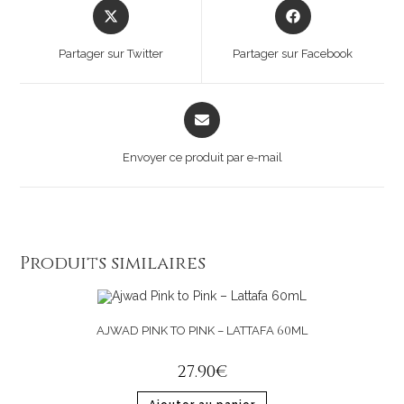
Opens
Opens
in
in
a
a
Partager sur Twitter
Partager sur Facebook
new
new
window
window
Opens
in
a
Envoyer ce produit par e-mail
new
window
Produits similaires
60
AJWAD PINK TO PINK – LATTAFA
ML
27
.
90
€